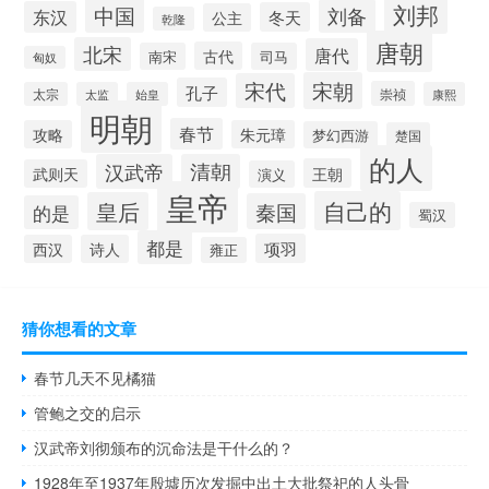
刘邦
中国
刘备
东汉
冬天
公主
乾隆
唐朝
北宋
唐代
古代
南宋
司马
匈奴
宋朝
宋代
孔子
崇祯
太宗
太监
始皇
康熙
明朝
春节
攻略
朱元璋
梦幻西游
楚国
的人
汉武帝
清朝
王朝
武则天
演义
皇帝
自己的
皇后
秦国
的是
蜀汉
都是
项羽
西汉
诗人
雍正
猜你想看的文章
春节几天不见橘猫
管鲍之交的启示
汉武帝刘彻颁布的沉命法是干什么的？
1928年至1937年殷墟历次发掘中出土大批祭祀的人头骨