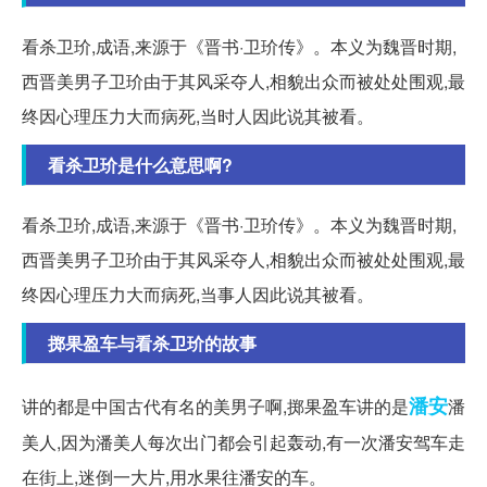
看杀卫玠,成语,来源于《晋书·卫玠传》。本义为魏晋时期,
西晋美男子卫玠由于其风采夺人,相貌出众而被处处围观,最
终因心理压力大而病死,当时人因此说其被看。
看杀卫玠是什么意思啊?
看杀卫玠,成语,来源于《晋书·卫玠传》。本义为魏晋时期,
西晋美男子卫玠由于其风采夺人,相貌出众而被处处围观,最
终因心理压力大而病死,当事人因此说其被看。
掷果盈车与看杀卫玠的故事
潘安
讲的都是中国古代有名的美男子啊,掷果盈车讲的是
潘
美人,因为潘美人每次出门都会引起轰动,有一次潘安驾车走
在街上,迷倒一大片,用水果往潘安的车。