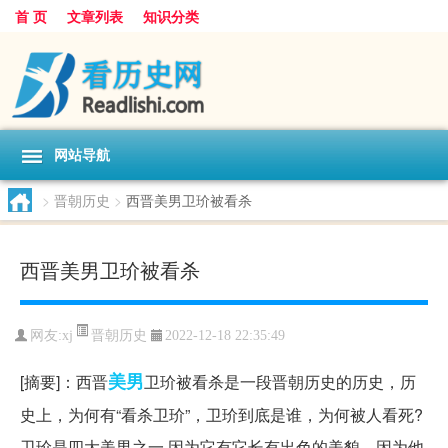
首 页
文章列表
知识分类
网站导航
>
晋朝历史
>
西晋美男卫玠被看杀
西晋美男卫玠被看杀
晋朝历史
网友:
xj
2022-12-18 22:35:49
美男
[摘要]：西晋
卫玠被看杀是一段晋朝历史的历史，历
史上，为何有“看杀卫玠”，卫玠到底是谁，为何被人看死?
卫玠是四大美男之一,因为它有它长有出色的美貌。因为他