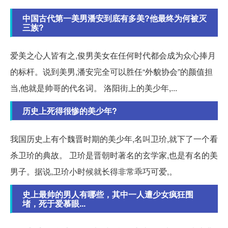
中国古代第一美男潘安到底有多美?他最终为何被灭
三族?
爱美之心人皆有之,俊男美女在任何时代都会成为众心捧月
的标杆。说到美男,潘安完全可以胜任“外貌协会”的颜值担
当,他就是帅哥的代名词。 洛阳街上的美少年,...
历史上死得很惨的美少年?
我国历史上有个魏晋时期的美少年,名叫卫玠,就下了一个看
杀卫玠的典故。 卫玠是晋朝时著名的玄学家,也是有名的美
男子。据说,卫玠小时候就长得非常乖巧可爱,。
史上最帅的男人有哪些，其中一人遭少女疯狂围
堵，死于爱慕眼...