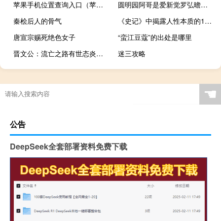
苹果手机位置查询入口（苹果手机位置查询）
圆明园阿哥是爱新觉罗弘曕吗？乾隆最喜欢的弟弟是不是弘曕？
秦桧后人的骨气
《史记》中揭露人性本质的10句话
唐宣宗赐死绝色女子
“蛮江豆蔻”的出处是哪里
晋文公：流亡之路有世态炎凉也有红颜相伴
迷三攻略
☚
公告
DeepSeek全套部署资料免费下载