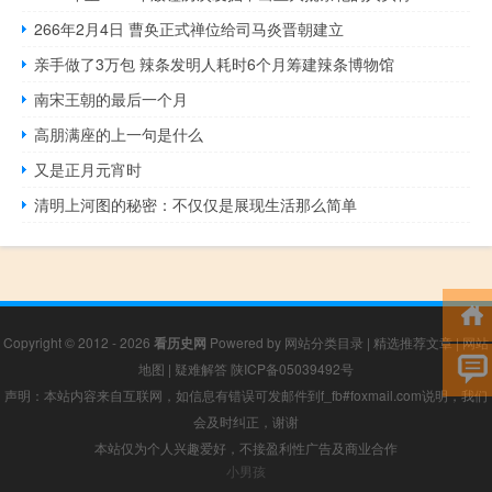
266年2月4日 曹奂正式禅位给司马炎晋朝建立
亲手做了3万包 辣条发明人耗时6个月筹建辣条博物馆
南宋王朝的最后一个月
高朋满座的上一句是什么
又是正月元宵时
清明上河图的秘密：不仅仅是展现生活那么简单
Copyright © 2012 - 2026
看历史网
Powered by
网站分类目录
|
精选推荐文章
|
网站
地图
|
疑难解答
陕ICP备05039492号
声明：本站内容来自互联网，如信息有错误可发邮件到f_fb#foxmail.com说明，我们
会及时纠正，谢谢
本站仅为个人兴趣爱好，不接盈利性广告及商业合作
小男孩