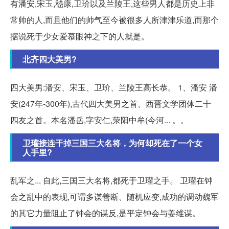
有潘安,宋玉,嵇康,卫玠以及兰陵王,这些男人都是历史上非
常帅的人,而且他们的帅气至今被很多人所津津乐道,而那个
据说死于少女爱慕眼神之下的人就是。
北齐四大美男?
四大美男:潘安、宋玉、卫玠、兰陵王高长恭。 1、潘安 潘
安(247年-300年),古代四大美男之首、西晋文学团体二十
四友之首。本名潘岳,字安仁,荥阳中牟(今河... 。。
卫瓘接连干掉三国三大名将，为何却死在了一个女
人手里?
乱军之... 自此,三国三大名将,都死于卫瓘之手。 卫瓘在钟
会之乱中的表现,可谓多谋善断、随机应变,成功的调动魏军
的其它力量阻止了钟会的谋反,是平定钟会与姜维谋。