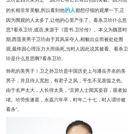
的人
的长相非常美貌,所以看到他
都想仔细的观摩一下,正
因为围观的人太多了,让他的心里产生了。看杀卫玠什么意
思?看杀卫玠,成语,来源于《晋书·卫玠传》。本义为魏晋时
期,西晋美男子卫玠由于其风采夺人,相貌出众而被处处围
观,最终因心理压力大而病死,当时人因此说其被看。看杀卫
玠是什么意思啊?看杀卫玠,
帅死的美男子！卫之孙卫玠是中国历史上与潘岳齐名的美
男子，并且待人宽恕，有君子之风，平生不见喜愠之色。
由于名声太大，人长得太美，“京师人士闻其姿容，观者如
堵。玠劳疾遂甚，永嘉六年卒，时年二十七，时人谓玠被
看杀”。