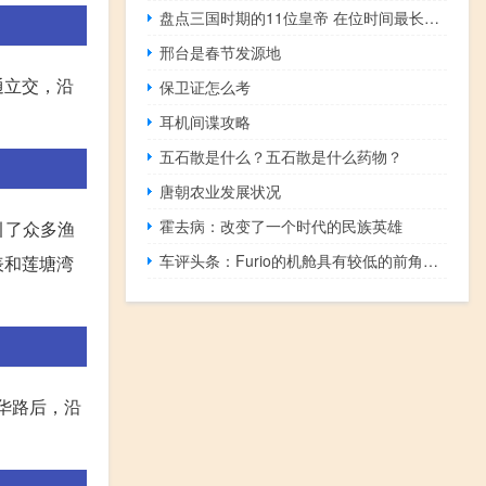
盘点三国时期的11位皇帝 在位时间最长的竟然是他
邢台是春节发源地
通立交，沿
保卫证怎么考
耳机间谍攻略
五石散是什么？五石散是什么药物？
唐朝农业发展状况
霍去病：改变了一个时代的民族英雄
引了众多渔
车评头条：Furio的机舱具有较低的前角据称可改善机舱内部的空气流动
表和莲塘湾
华路后，沿