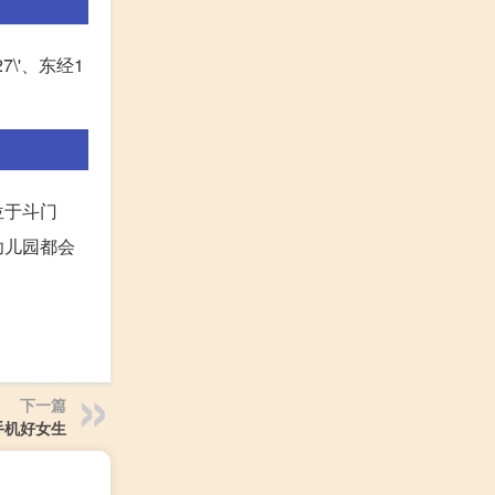
\'、东经1
位于斗门
幼儿园都会
下一篇
手机好女生