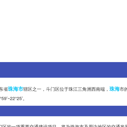
珠海市
珠海
东省
辖区之一，斗门区位于珠江三角洲西南端，
市
′~22°25′。
斗门区的一项重要交通建设项目，将为珠海市及周边地区的交通发