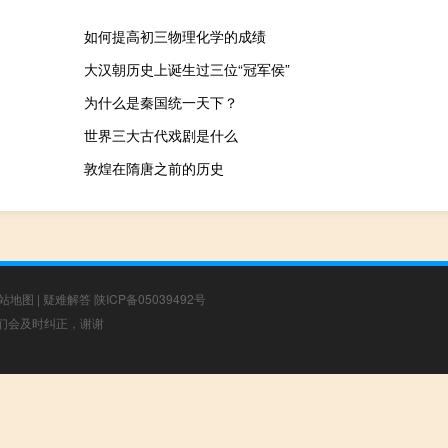
如何提高初三物理化学的成绩
大汉朝历史上诞生过三位“冠军侯”
为什么是秦国统一天下？
世界三大古代戏剧是什么
敦煌在隋唐之前的历史
站地图
|
疑难解答
陕ICP备05039492号
，我们会及时纠正，谢谢