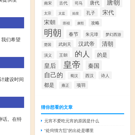
唐朝
唐代
古代
南宋
司马
宋代
孔子
太宗
太监
始皇
宋朝
攻略
崇祯
康熙
明朝
春节
朱元璋
梦幻西游
。我们希望
汉武帝
清朝
武则天
楚国
的人
的是
王朝
演义
皇帝
皇后
秦国
自己的
西汉
诗人
蜀汉
预计建设时间
都是
项羽
雍正
猜你想看的文章
神话。在特
元宵不爱吃元宵的原因是什么
“处疴情方愆”的出处是哪里