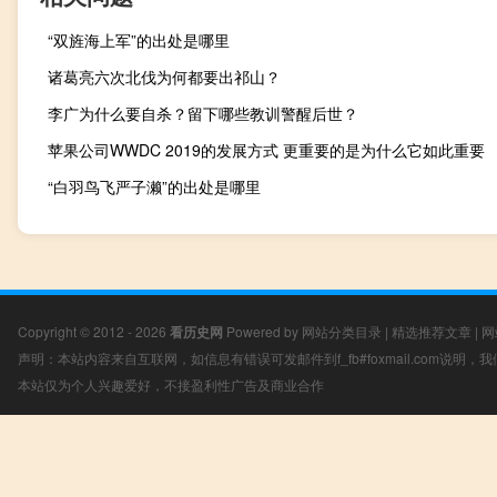
“双旌海上军”的出处是哪里
诸葛亮六次北伐为何都要出祁山？
李广为什么要自杀？留下哪些教训警醒后世？
苹果公司WWDC 2019的发展方式 更重要的是为什么它如此重要
“白羽鸟飞严子濑”的出处是哪里
Copyright © 2012 - 2026
看历史网
Powered by
网站分类目录
|
精选推荐文章
|
网
声明：本站内容来自互联网，如信息有错误可发邮件到f_fb#foxmail.com说明
本站仅为个人兴趣爱好，不接盈利性广告及商业合作