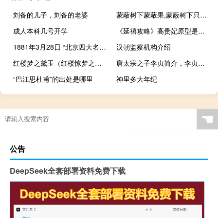
刘备的儿子，刘备的老婆
蒙蔽树下蒙蔽果,蒙蔽树下只有我什么梗
成人本科几号开学
《延禧攻略》高贵妃原型是谁？高贵妃结局是怎么死的？
1881年3月28日 “北京四大名医”之一施今墨诞生
汉朝监察机构介绍
红楼梦之黛玉（红楼惊梦之黛灵简介）
唐太宗之子李贞简介，李贞是怎么死的？
“巴江思杜甫”的出处是哪里
神里多大年纪
☚
公告
DeepSeek全套部署资料免费下载