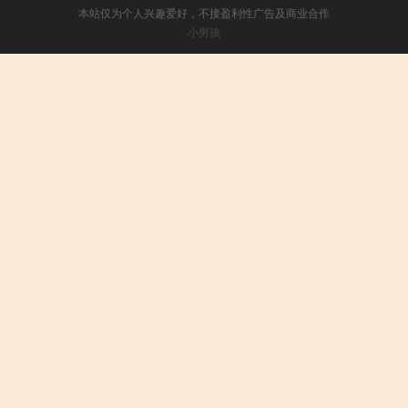
本站仅为个人兴趣爱好，不接盈利性广告及商业合作
小男孩