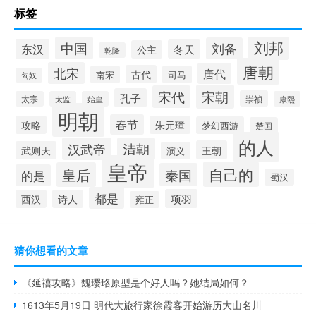
标签
刘邦
中国
刘备
东汉
冬天
公主
乾隆
唐朝
北宋
唐代
古代
南宋
司马
匈奴
宋朝
宋代
孔子
崇祯
太宗
太监
始皇
康熙
明朝
春节
攻略
朱元璋
梦幻西游
楚国
的人
汉武帝
清朝
王朝
武则天
演义
皇帝
自己的
皇后
秦国
的是
蜀汉
都是
项羽
西汉
诗人
雍正
猜你想看的文章
《延禧攻略》魏璎珞原型是个好人吗？她结局如何？
1613年5月19日 明代大旅行家徐霞客开始游历大山名川