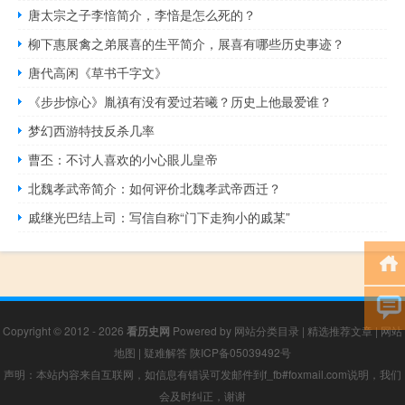
唐太宗之子李愔简介，李愔是怎么死的？
柳下惠展禽之弟展喜的生平简介，展喜有哪些历史事迹？
唐代高闲《草书千字文》
《步步惊心》胤禛有没有爱过若曦？历史上他最爱谁？
梦幻西游特技反杀几率
曹丕：不讨人喜欢的小心眼儿皇帝
北魏孝武帝简介：如何评价北魏孝武帝西迁？
戚继光巴结上司：写信自称“门下走狗小的戚某”
Copyright © 2012 - 2026
看历史网
Powered by
网站分类目录
|
精选推荐文章
|
网站
地图
|
疑难解答
陕ICP备05039492号
声明：本站内容来自互联网，如信息有错误可发邮件到f_fb#foxmail.com说明，我们
会及时纠正，谢谢