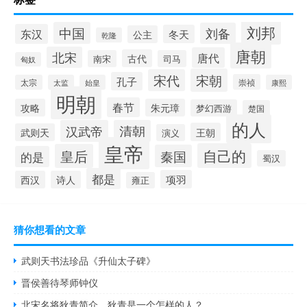
刘邦
中国
刘备
东汉
冬天
公主
乾隆
唐朝
北宋
唐代
古代
南宋
司马
匈奴
宋朝
宋代
孔子
崇祯
太宗
太监
始皇
康熙
明朝
春节
攻略
朱元璋
梦幻西游
楚国
的人
汉武帝
清朝
王朝
武则天
演义
皇帝
自己的
皇后
秦国
的是
蜀汉
都是
项羽
西汉
诗人
雍正
猜你想看的文章
武则天书法珍品《升仙太子碑》
晋侯善待琴师钟仪
北宋名将狄青简介，狄青是一个怎样的人？