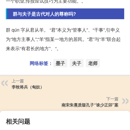
一个职业,传授应试技巧为主要功能。。
群与夫子是古代对人的尊称吗?
群 qún 字从君从羊。 “君”本义为“管事人”、“干事”,引申义
为“地方主事人”;“羊”指某一地方的居民。“君”与“羊”联合起
来表示“有君长的地方”、“。
网络标签：
墨子
夫子
老师
上一篇
李牧将兵（匈奴）
下一篇
南宋朱熹质疑孔子“诛少正卯”案
相关问题