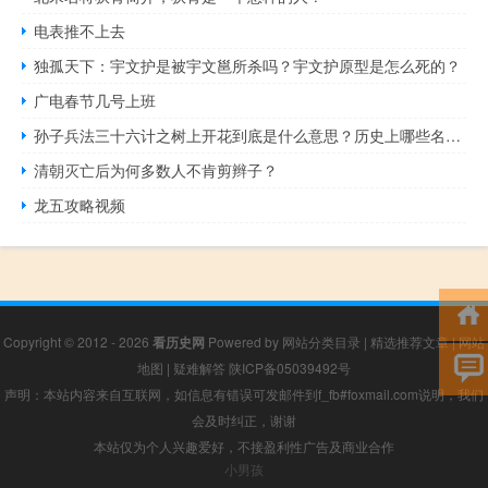
电表推不上去
独孤天下：宇文护是被宇文邕所杀吗？宇文护原型是怎么死的？
广电春节几号上班
孙子兵法三十六计之树上开花到底是什么意思？历史上哪些名人用过它？
清朝灭亡后为何多数人不肯剪辫子？
龙五攻略视频
Copyright © 2012 - 2026
看历史网
Powered by
网站分类目录
|
精选推荐文章
|
网站
地图
|
疑难解答
陕ICP备05039492号
声明：本站内容来自互联网，如信息有错误可发邮件到f_fb#foxmail.com说明，我们
会及时纠正，谢谢
本站仅为个人兴趣爱好，不接盈利性广告及商业合作
小男孩