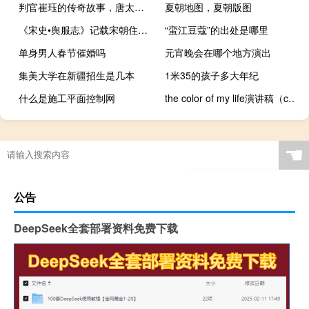
判官崔珏的传奇故事，唐太宗受过崔珏什么恩惠？
夏朝地图，夏朝版图
《宋史•舆服志》记载宋朝住宅称呼规矩
“蛮江豆蔻”的出处是哪里
单身男人春节催婚吗
元宵晚会在哪个地方演出
集美大学在新疆招生是几本
1米35的孩子多大年纪
什么是施工平面控制网
the color of my life演讲稿（colors of the world英文演讲稿）
☚
公告
DeepSeek全套部署资料免费下载