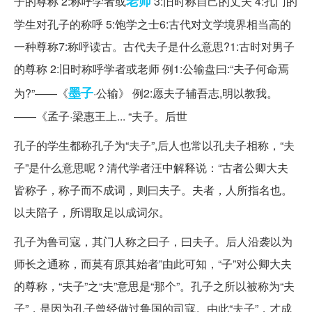
老师
子的尊称 2:称呼学者或
3:旧时称自己的丈夫 4:孔门的
学生对孔子的称呼 5:饱学之士6:古代对文学境界相当高的
一种尊称7:称呼读古。古代夫子是什么意思?1:古时对男子
的尊称 2:旧时称呼学者或老师 例1:公输盘曰:“夫子何命焉
墨子
为?”——《
·公输》 例2:愿夫子辅吾志,明以教我。
——《孟子·梁惠王上... “夫子。后世
孔子的学生都称孔子为“夫子”,后人也常以孔夫子相称，“夫
子”是什么意思呢？清代学者汪中解释说：“古者公卿大夫
皆称子，称子而不成词，则曰夫子。夫者，人所指名也。
以夫陪子，所谓取足以成词尔。
孔子为鲁司寇，其门人称之曰子，曰夫子。后人沿袭以为
师长之通称，而莫有原其始者”由此可知，“子”对公卿大夫
的尊称，“夫子”之“夫”意思是“那个”。孔子之所以被称为“夫
子”，是因为孔子曾经做过鲁国的司寇。由此“夫子”，才成