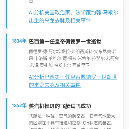
日
AI分析美国政治家、法学家约翰·马歇尔
出生的来龙去脉及相关事件
1834年
巴西第一任皇帝佩德罗一世逝世
佩德罗·德·阿尔坎塔拉·弗朗西斯科·安东尼奥·若
昂·卡洛斯·哈维尔·德·保拉·米格尔·拉斐尔·若阿金
·若泽·贡扎加·帕斯卡尔·西普里亚
AI分析巴西第一任皇帝佩德罗一世逝世
的来龙去脉及相关事件
1852年
蒸汽机推进的飞艇试飞成功
飞艇是一种轻于空气的航空器，它与气球最大
的区别在于具有推进和控制飞行状态的装置。