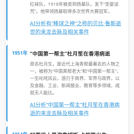
红袜队，1918年被卖到扬基队，发下“圣婴诅
咒”。他带领扬基取得多次世界大赛冠军，
AI分析有“棒球之神”之称的贝比·鲁斯逝
世的来龙去脉及相关事件
1951年
“中国第一帮主”杜月笙在香港病逝
原名杜月生，是近代上海青帮最著名的人物之
一，被称为“中国黑帮老大”和“中国第一帮主”，
一生叱咤风云，游刃于商界、军界与政界，以
及金融、工业、新闻报业、教育等多领域，成
就无人能比。
AI分析“中国第一帮主”杜月笙在香港病
逝的来龙去脉及相关事件