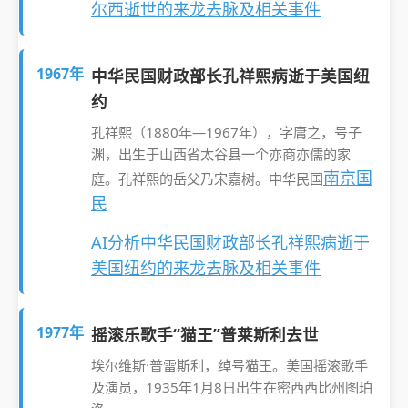
尔西逝世的来龙去脉及相关事件
1967年
中华民国财政部长孔祥熙病逝于美国纽
约
孔祥熙（1880年—1967年），字庸之，号子
渊，出生于山西省太谷县一个亦商亦儒的家
南京国
庭。孔祥熙的岳父乃宋嘉树。中华民国
民
AI分析中华民国财政部长孔祥熙病逝于
美国纽约的来龙去脉及相关事件
1977年
摇滚乐歌手“猫王”普莱斯利去世
埃尔维斯·普雷斯利，绰号猫王。美国摇滚歌手
及演员，1935年1月8日出生在密西西比州图珀