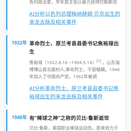
色列政治家，早年是主张以暴力获得巴勒斯坦
AI分析以色列总理梅纳赫姆·贝京出生的
来龙去脉及相关事件
1922年
革命烈士、原兰考县县委书记焦裕禄出
生
[1]
焦裕禄（1922.8.16 ~1964.5.14）
，山东淄
博博山县北崮村人,革命烈士，干部楷模。1946
年加入了中国共产党，1962年被调
AI分析革命烈士、原兰考县县委书记焦
裕禄出生的来龙去脉及相关事件
1948年
有“棒球之神”之称的贝比·鲁斯逝世
贝比·鲁斯，美国职业棒球运动员。原来效力于