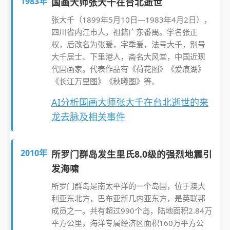
1983年
国画大师张大千在台北逝世
张大千（1899年5月10日—1983年4月2日），
四川省内江市人，祖籍广东番禺。学名张正
权，后改名为张爰，字季爰，法号大千，别号
大千居士、下里港人，斋名大风堂，中国近现
代国画家。代表作品有《荷花图》《爱痕湖》
《长江万里图》《秋曦图》等。
AI分析国画大师张大千在台北逝世的来
龙去脉及相关事件
2010年
所罗门群岛发生里氏8.0级的强烈地震引
发海啸
所罗门群岛是南太平洋的一个岛国，位于澳大
利亚东北方，巴布亚新几内亚东方，是英联邦
成员之一。共有超过990个岛，陆地面积2.84万
平方公里，海洋专属经济区面积160万平方公