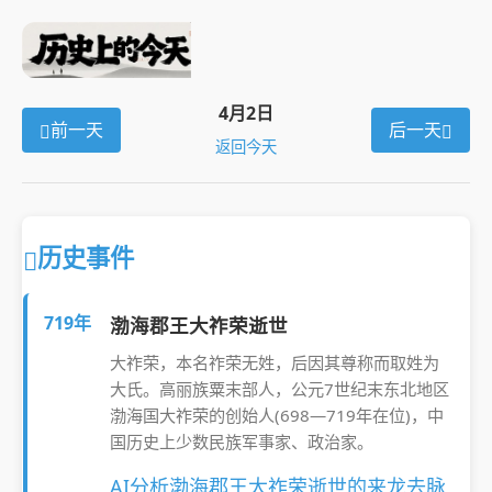
4月2日
前一天
后一天
返回今天
历史事件
719年
渤海郡王大祚荣逝世
大祚荣，本名祚荣无姓，后因其尊称而取姓为
大氏。高丽族粟末部人，公元7世纪末东北地区
渤海国大祚荣的创始人(698—719年在位)，中
国历史上少数民族军事家、政治家。
AI分析渤海郡王大祚荣逝世的来龙去脉