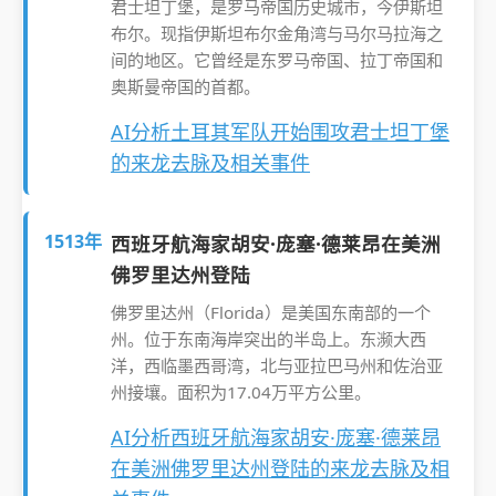
君士坦丁堡，是罗马帝国历史城市，今伊斯坦
布尔。现指伊斯坦布尔金角湾与马尔马拉海之
间的地区。它曾经是东罗马帝国、拉丁帝国和
奥斯曼帝国的首都。
AI分析土耳其军队开始围攻君士坦丁堡
的来龙去脉及相关事件
1513年
西班牙航海家胡安·庞塞·德莱昂在美洲
佛罗里达州登陆
佛罗里达州（Florida）是美国东南部的一个
州。位于东南海岸突出的半岛上。东濒大西
洋，西临墨西哥湾，北与亚拉巴马州和佐治亚
州接壤。面积为17.04万平方公里。
AI分析西班牙航海家胡安·庞塞·德莱昂
在美洲佛罗里达州登陆的来龙去脉及相